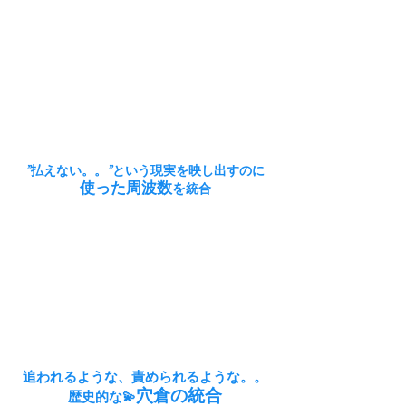
”払えない。。”という
現実を映し出すのに
使った周波数
を
統合
追われるような、責められるような。。
穴倉の統合
​歴史的な💫