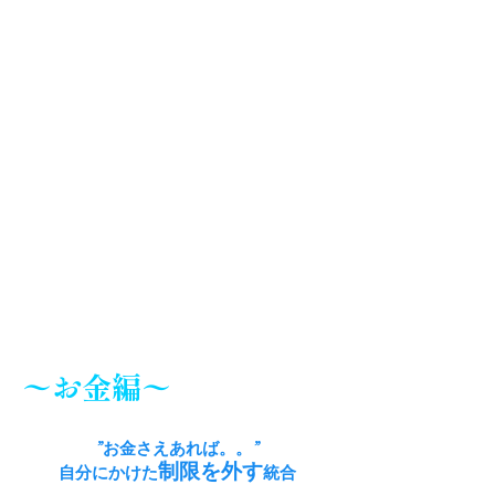
〜お金編〜
”お金さえあれば。。”
制限を外す
自分にかけた
統合