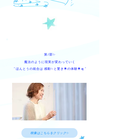
第1部✨
​魔法のように現実が変わっていく
​” ほんとうの統合は 感動✨と驚き🌟の体験🌟🛸”
映像はこちらをクリック✨