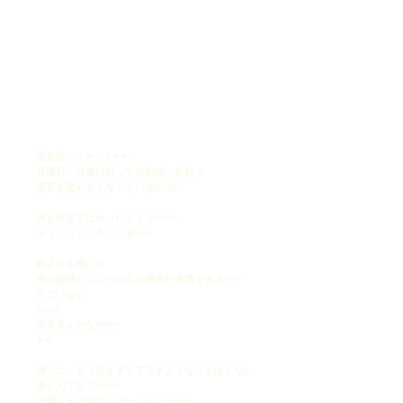
自分を生きる
通りがいいのは 気持ちがいい✨✨✨
杭を抜いてから✨✨✨
月曜日 仕事に行ってみれば あれ？
現実が柔らかくなっている✨✨✨
何も起きてなかったような✨✨✨
そういうところにいる✨✨
前よりも楽に✨
光の磁場とニコちゃんの場所が意識できる✨✨
すごいな✨
✨✨✨
生きるんだな✨✨✨
✨✨
帰りに
もう引きずり下ろすようなことはしない
楽しんできて✨✨✨
と聞こえてきて びっくりした✨✨