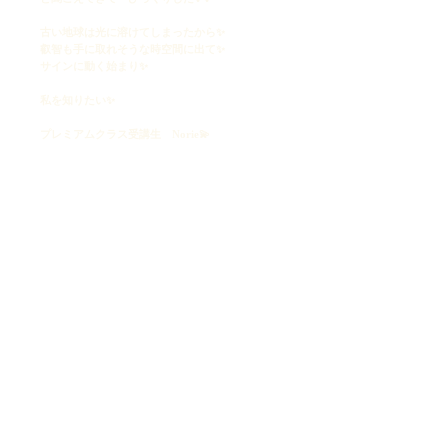
古い地球は光に溶けてしまったから✨
叡智も手に取れそうな時空間に出て✨
サインに動く始まり✨
私を知りたい✨
​プレミアムクラス受講生 Norie💫