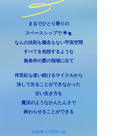
まるでひとり乗りの
スペースシップで 🌟🛸
なんの法則も概念もない宇宙空間
すべてを包括するような
無条件の愛の領域に出て
何世紀も使い続けるサイクルから
決して出ることができなかった
古い生き方を
魔法のようなかんたんさで
​終わらせることができる
60分🌟 15万円✨
+
税