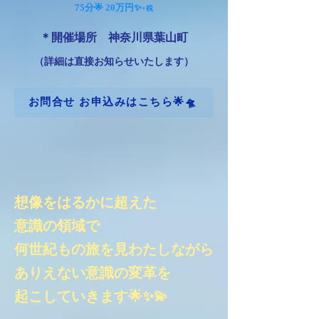
75分🌟 20万円✨
+税
＊開催場所 神奈川県葉山町
（詳細は直接お知らせいたします）
お問合せ お申込みはこちら🌟🛸
想像をはるかに超えた
意識の領域で
​何世紀もの旅を見わたしながら
ありえない意識の変革を
​起こしていきます🌟✨💫