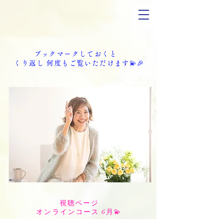
ブックマークしておくと
くり返し 何度もご覧いただけます💫🎉
視聴ページ
オンラインコース 6月💫